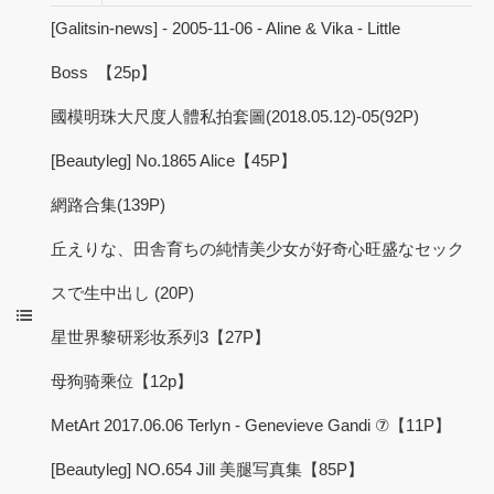
[Galitsin-news] - 2005-11-06 - Aline & Vika - Little
Boss 【25p】
國模明珠大尺度人體私拍套圖(2018.05.12)-05(92P)
[Beautyleg] No.1865 Alice【45P】
網路合集(139P)
丘えりな、田舎育ちの純情美少女が好奇心旺盛なセック
スで生中出し (20P)
星世界黎研彩妆系列3【27P】
母狗骑乘位【12p】
MetArt 2017.06.06 Terlyn - Genevieve Gandi ⑦【11P】
[Beautyleg] NO.654 Jill 美腿写真集【85P】